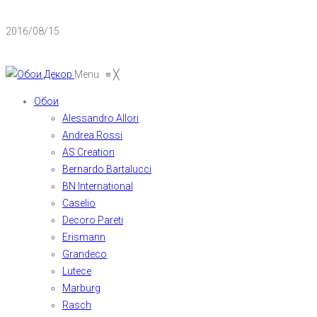
2016/08/15
Menu
≡
╳
Обои
Alessandro Allori
Andrea Rossi
AS Creation
Bernardo Bartalucci
BN International
Caselio
Decoro Pareti
Erismann
Grandeco
Lutece
Marburg
Rasch