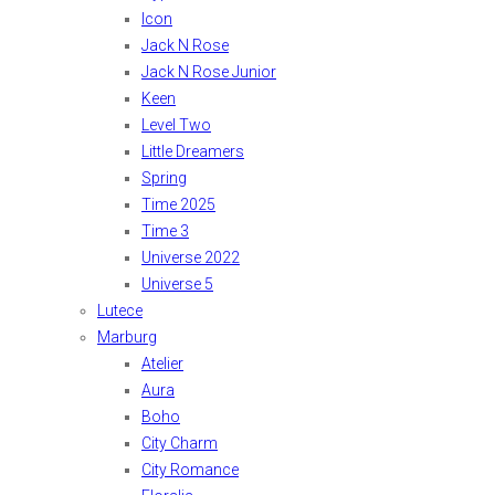
Icon
Jack N Rose
Jack N Rose Junior
Keen
Level Two
Little Dreamers
Spring
Time 2025
Time 3
Universe 2022
Universe 5
Lutece
Marburg
Atelier
Aura
Boho
City Charm
City Romance