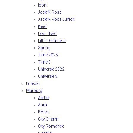
Icon
Jack N Rose
Jack N Rose Junior
Keen
Level Two
Little Dreamers
Spring
Time 2025
Time 3
Universe 2022
Universe 5
Lutece
Marburg
Atelier
Aura
Boho
City Charm
City Romance