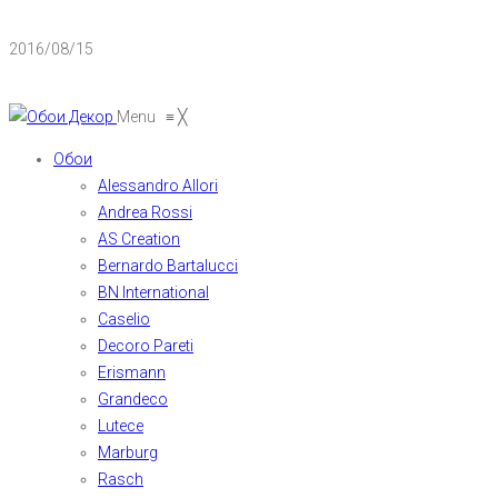
2016/08/15
Menu
≡
╳
Обои
Alessandro Allori
Andrea Rossi
AS Creation
Bernardo Bartalucci
BN International
Caselio
Decoro Pareti
Erismann
Grandeco
Lutece
Marburg
Rasch