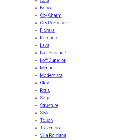
Aura
Boho
City Charm
City Romance
Floralia
Kumano
Lava
Loft Essence
Loft Superior
Merino
Modernista
Okan
Ritus
Saga
Structure
Style
Touch
Travertino
Villa Romana