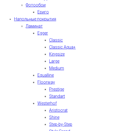
Фотообои
Ериго
Напольные покрытия
Ламинат
Egger
Classic
Classic Aqua+
Kingsize
Large
Medium
Equalline
Floorway
Prestige
Standart
Westerhof
Aristocrat
Shine
Step-by-Step