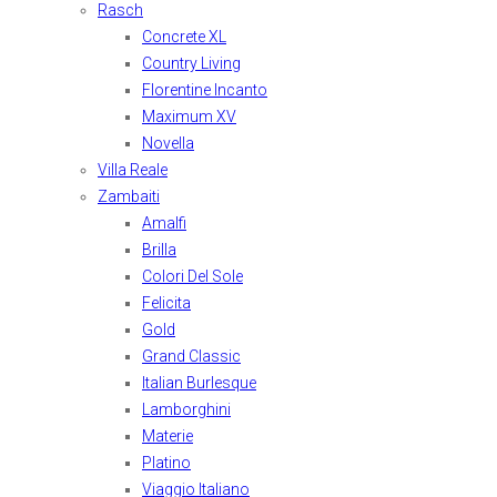
Rasch
Concrete XL
Country Living
Florentine Incanto
Maximum XV
Novella
Villa Reale
Zambaiti
Amalfi
Brilla
Colori Del Sole
Felicita
Gold
Grand Classic
Italian Burlesque
Lamborghini
Materie
Platino
Viaggio Italiano