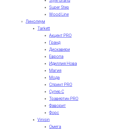
Style Grand
Super Step
Wood Line
Линолеум
Tarkett
Акцент PRO
Гранд
Дискавери
Европа
Идиллия Нова
Магия
Мода
Спринт PRO
Супер С
Травертин PRO
Фаворит
Форс
Vinisin
Омега