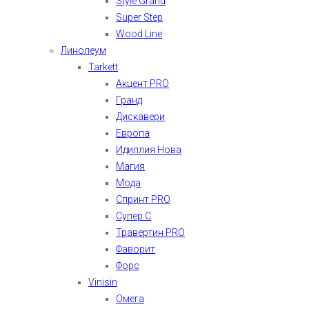
Style Grand
Super Step
Wood Line
Линолеум
Tarkett
Акцент PRO
Гранд
Дискавери
Европа
Идиллия Нова
Магия
Мода
Спринт PRO
Супер С
Травертин PRO
Фаворит
Форс
Vinisin
Омега