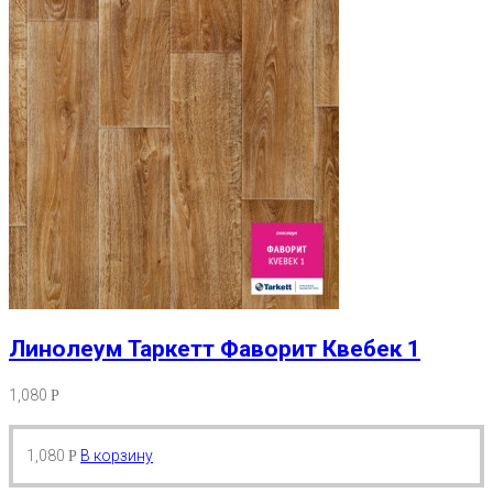
Линолеум Таркетт Фаворит Квебек 1
1,080
Р
1,080
В корзину
Р