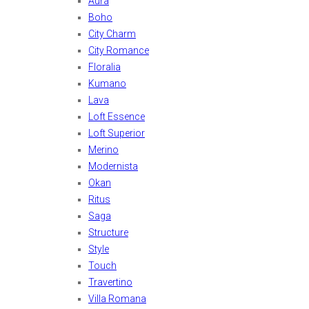
Aura
Boho
City Charm
City Romance
Floralia
Kumano
Lava
Loft Essence
Loft Superior
Merino
Modernista
Okan
Ritus
Saga
Structure
Style
Touch
Travertino
Villa Romana