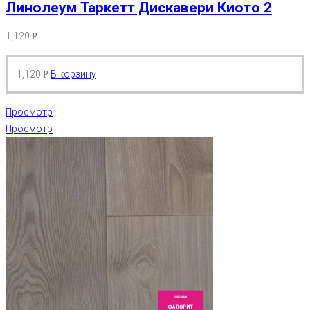
Линолеум Таркетт Дискавери Киото 2
1,120
Р
1,120
В корзину
Р
Просмотр
Просмотр