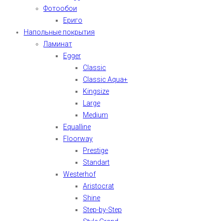
Фотообои
Ериго
Напольные покрытия
Ламинат
Egger
Classic
Classic Aqua+
Kingsize
Large
Medium
Equalline
Floorway
Prestige
Standart
Westerhof
Aristocrat
Shine
Step-by-Step