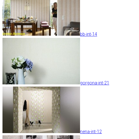
bb-int-14
gorgona-int-21
nena-int-12