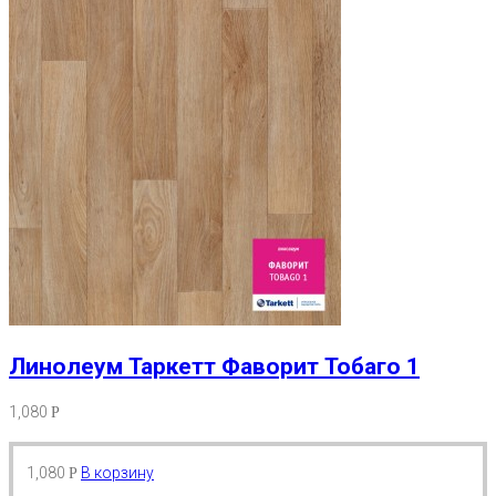
Линолеум Таркетт Фаворит Тобаго 1
1,080
Р
1,080
В корзину
Р