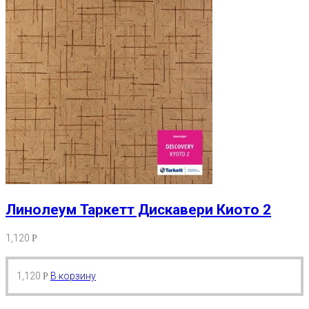
Линолеум Таркетт Дискавери Киото 2
1,120
Р
1,120
В корзину
Р