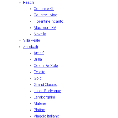
Rasch
Concrete XL
Country Living
Florentine Incanto
Maximum XV
Novella
Villa Reale
Zambaiti
Amalfi
Brilla
Colori Del Sole
Felicita
Gold
Grand Classic
Italian Burlesque
Lamborghini
Materie
Platino
Viaggio Italiano