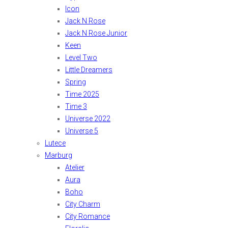
Icon
Jack N Rose
Jack N Rose Junior
Keen
Level Two
Little Dreamers
Spring
Time 2025
Time 3
Universe 2022
Universe 5
Lutece
Marburg
Atelier
Aura
Boho
City Charm
City Romance