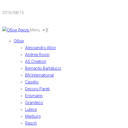
2016/08/15
Menu
≡
╳
Обои
Alessandro Allori
Andrea Rossi
AS Creation
Bernardo Bartalucci
BN International
Caselio
Decoro Pareti
Erismann
Grandeco
Lutece
Marburg
Rasch