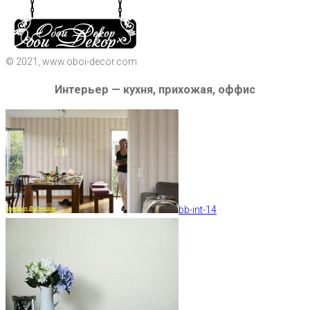
© 2021, www.oboi-decor.com
Интерьер — кухня, прихожая, оффис
bb-int-14