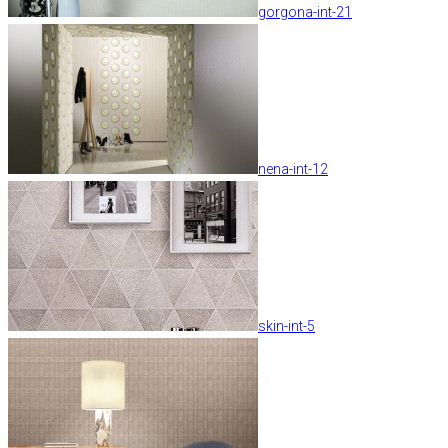
gorgona-int-21
nena-int-12
skin-int-5