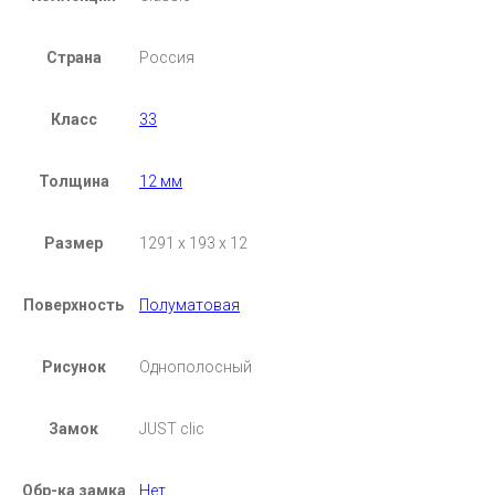
Страна
Россия
Класс
33
Толщина
12 мм
Размер
1291 х 193 х 12
Поверхность
Полуматовая
Рисунок
Однополосный
Замок
JUST clic
Обр-ка замка
Нет