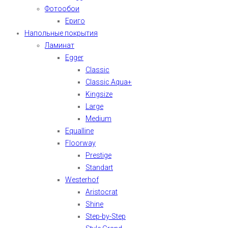
Фотообои
Ериго
Напольные покрытия
Ламинат
Egger
Classic
Classic Aqua+
Kingsize
Large
Medium
Equalline
Floorway
Prestige
Standart
Westerhof
Aristocrat
Shine
Step-by-Step