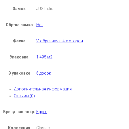
Замок
JUST clic
Обр-ка замка
Нет
Фаска
V-образная с 4-х сторон
Упаковка
1,495 м2
В упаковке
6 досок
Дополнительная информация
Отзывы (0)
Бренд нап.покр.
Egger
Коллекция
Classic