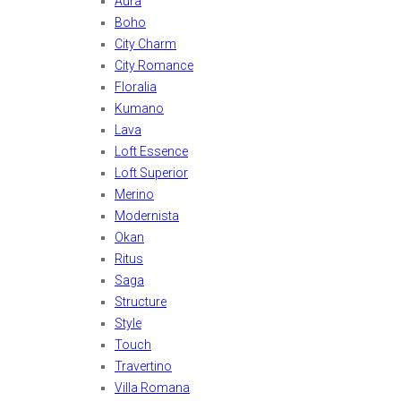
Aura
Boho
City Charm
City Romance
Floralia
Kumano
Lava
Loft Essence
Loft Superior
Merino
Modernista
Okan
Ritus
Saga
Structure
Style
Touch
Travertino
Villa Romana