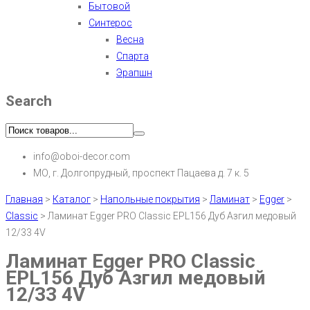
Бытовой
Синтерос
Весна
Спарта
Эрапшн
Search
info@oboi-decor.com
МО, г. Долгопрудный, проспект Пацаева д. 7 к. 5
Главная
>
Каталог
>
Напольные покрытия
>
Ламинат
>
Egger
>
Classic
>
Ламинат Egger PRO Classic EPL156 Дуб Азгил медовый
12/33 4V
Ламинат Egger PRO Classic
EPL156 Дуб Азгил медовый
12/33 4V