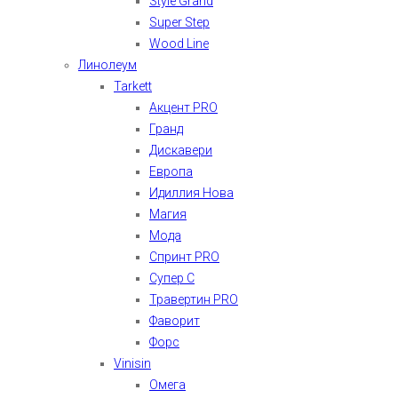
Style Grand
Super Step
Wood Line
Линолеум
Tarkett
Акцент PRO
Гранд
Дискавери
Европа
Идиллия Нова
Магия
Мода
Спринт PRO
Супер С
Травертин PRO
Фаворит
Форс
Vinisin
Омега