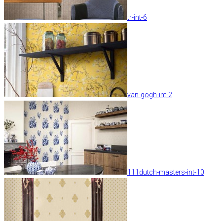
tr-int-6
van-gogh-int-2
111dutch-masters-int-10