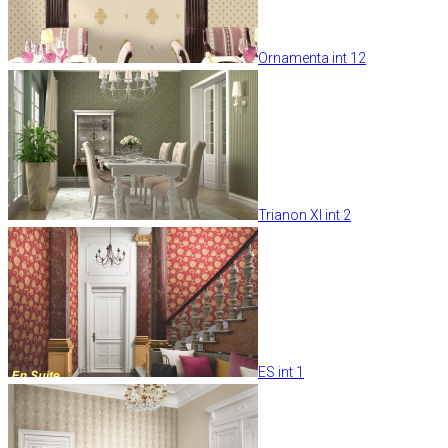
Ornamenta int 12
Trianon XI int 2
ES int 1