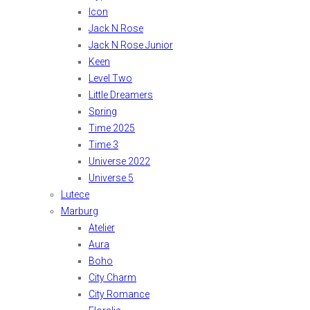
Icon
Jack N Rose
Jack N Rose Junior
Keen
Level Two
Little Dreamers
Spring
Time 2025
Time 3
Universe 2022
Universe 5
Lutece
Marburg
Atelier
Aura
Boho
City Charm
City Romance