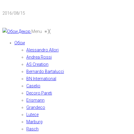
2016/08/15
Menu
≡
╳
Обои
Alessandro Allori
Andrea Rossi
AS Creation
Bernardo Bartalucci
BN International
Caselio
Decoro Pareti
Erismann
Grandeco
Lutece
Marburg
Rasch