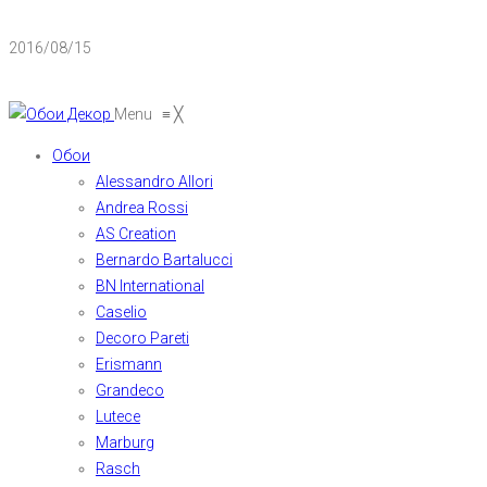
2016/08/15
Menu
≡
╳
Обои
Alessandro Allori
Andrea Rossi
AS Creation
Bernardo Bartalucci
BN International
Caselio
Decoro Pareti
Erismann
Grandeco
Lutece
Marburg
Rasch