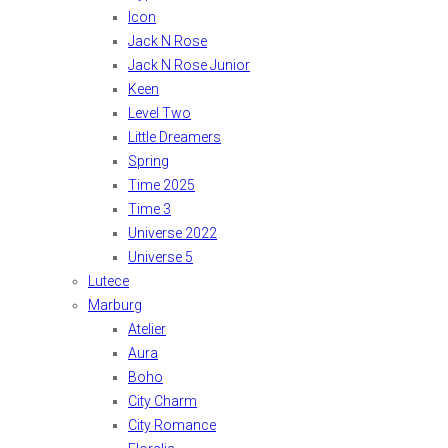
Icon
Jack N Rose
Jack N Rose Junior
Keen
Level Two
Little Dreamers
Spring
Time 2025
Time 3
Universe 2022
Universe 5
Lutece
Marburg
Atelier
Aura
Boho
City Charm
City Romance