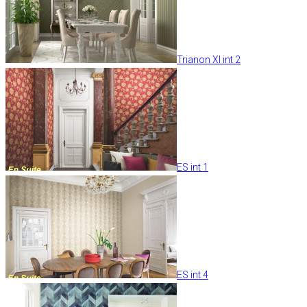
Trianon XI int 2
ES int 1
ES int 4