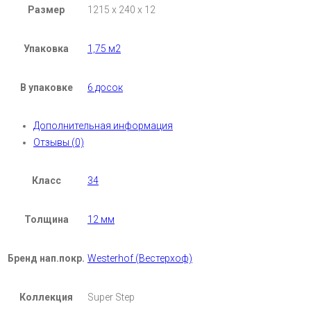
Размер
1215 х 240 х 12
Упаковка
1,75 м2
В упаковке
6 досок
Дополнительная информация
Отзывы (0)
Класс
34
Толщина
12 мм
Бренд нап.покр.
Westerhof (Вестерхоф)
Коллекция
Super Step