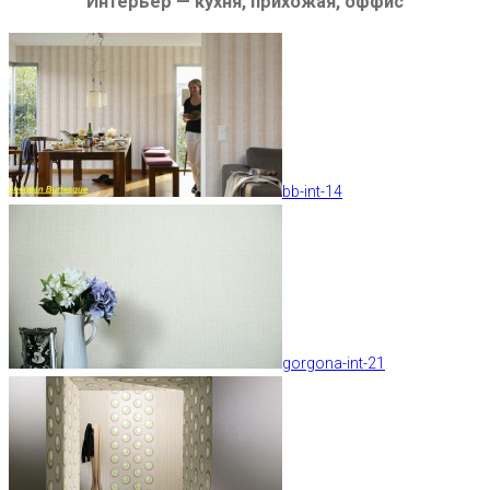
Интерьер — кухня, прихожая, оффис
bb-int-14
gorgona-int-21