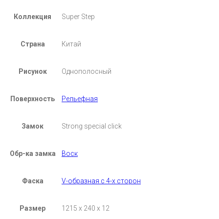
Коллекция
Super Step
Страна
Китай
Рисунок
Однополосный
Поверхность
Рельефная
Замок
Strong special click
Обр-ка замка
Воск
Фаска
V-образная с 4-х сторон
Размер
1215 х 240 х 12