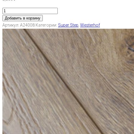
Добавить в корзину
Артикул:
А24008
Категории:
Super Step
,
Westerhof