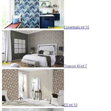
Essentials int 15
Trianon XI int 7
ES int 10