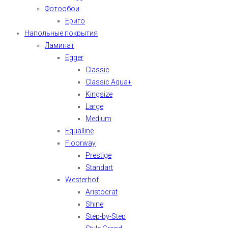
Фотообои
Ериго
Напольные покрытия
Ламинат
Egger
Classic
Classic Aqua+
Kingsize
Large
Medium
Equalline
Floorway
Prestige
Standart
Westerhof
Aristocrat
Shine
Step-by-Step