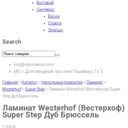
Бытовой
Синтерос
Весна
Спарта
Эрапшн
Search
info@oboi-decor.com
МО, г. Долгопрудный, проспект Пацаева д. 7 к. 5
Главная
>
Каталог
>
Напольные покрытия
>
Ламинат
>
Westerhof
>
Super Step
>
Ламинат Westerhof (Вестерхоф) Super
Step Дуб Брюссель
Ламинат Westerhof (Вестерхоф)
Super Step Дуб Брюссель
2,200
Р