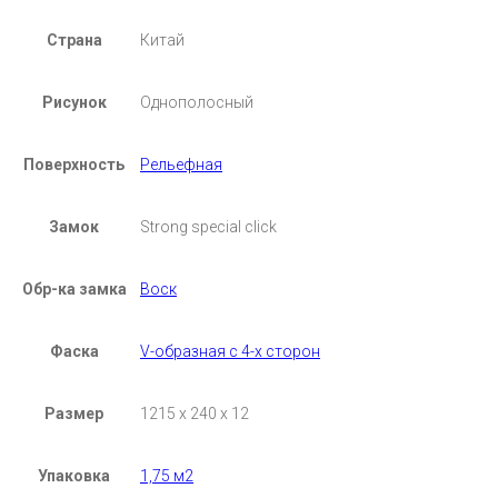
Страна
Китай
Рисунок
Однополосный
Поверхность
Рельефная
Замок
Strong special click
Обр-ка замка
Воск
Фаска
V-образная с 4-х сторон
Размер
1215 х 240 х 12
Упаковка
1,75 м2