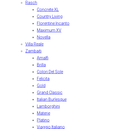
Rasch
Concrete XL
Country Living
Florentine Incanto
Maximum XV
Novella
Villa Reale
Zambaiti
Amalfi
Brilla
Colori Del Sole
Felicita
Gold
Grand Classic
Italian Burlesque
Lamborghini
Materie
Platino
Viaggio Italiano