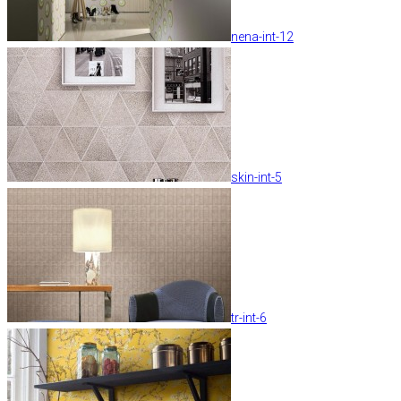
nena-int-12
skin-int-5
tr-int-6