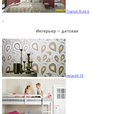
Trianon XI int 6
×
Интерьер — детская
nena-int-10