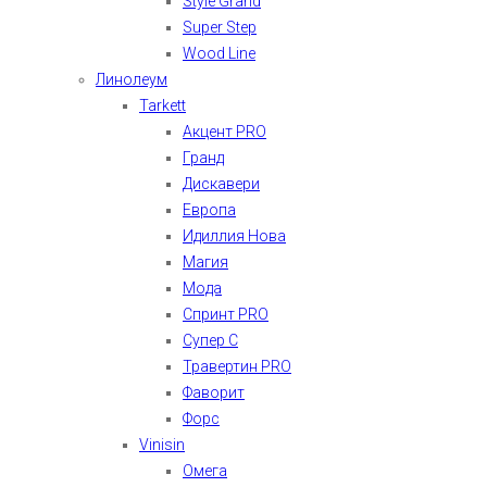
Style Grand
Super Step
Wood Line
Линолеум
Tarkett
Акцент PRO
Гранд
Дискавери
Европа
Идиллия Нова
Магия
Мода
Спринт PRO
Супер С
Травертин PRO
Фаворит
Форс
Vinisin
Омега