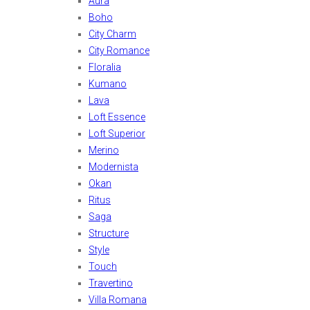
Aura
Boho
City Charm
City Romance
Floralia
Kumano
Lava
Loft Essence
Loft Superior
Merino
Modernista
Okan
Ritus
Saga
Structure
Style
Touch
Travertino
Villa Romana