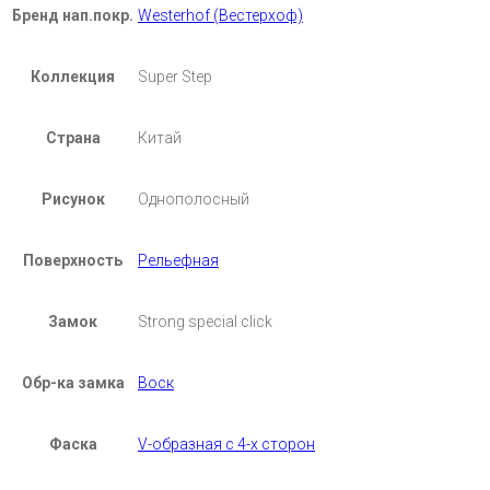
Бренд нап.покр.
Westerhof (Вестерхоф)
Коллекция
Super Step
Страна
Китай
Рисунок
Однополосный
Поверхность
Рельефная
Замок
Strong special click
Обр-ка замка
Воск
Фаска
V-образная с 4-х сторон