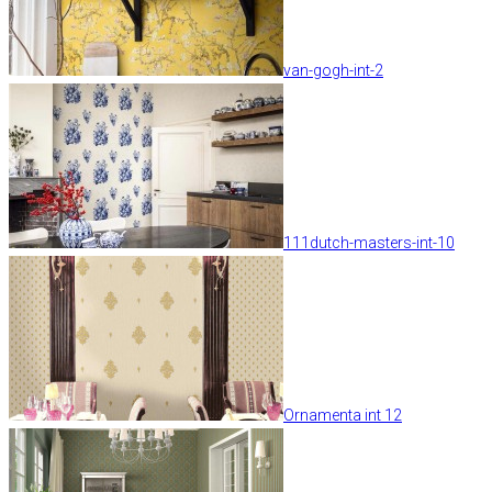
van-gogh-int-2
111dutch-masters-int-10
Ornamenta int 12