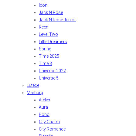
Icon
Jack N Rose
Jack N Rose Junior
Keen
Level Two
Little Dreamers
Spring
Time 2025
Time 3
Universe 2022
Universe 5
Lutece
Marburg
Atelier
Aura
Boho
City Charm
City Romance