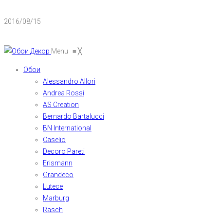
2016/08/15
Menu
≡
╳
Обои
Alessandro Allori
Andrea Rossi
AS Creation
Bernardo Bartalucci
BN International
Caselio
Decoro Pareti
Erismann
Grandeco
Lutece
Marburg
Rasch