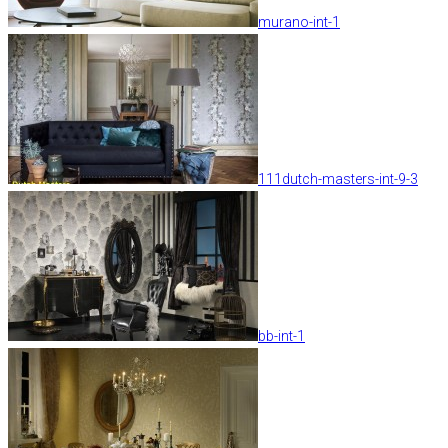
murano-int-1
111dutch-masters-int-9-3
bb-int-1