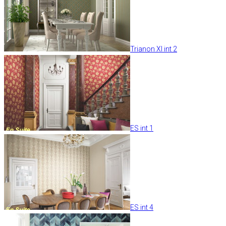
Trianon XI int 2
ES int 1
ES int 4