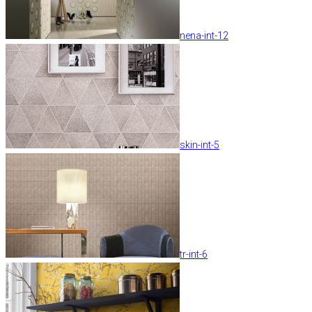
nena-int-12
skin-int-5
tr-int-6