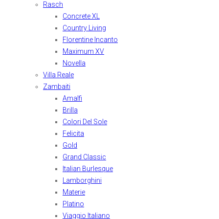
Rasch
Concrete XL
Country Living
Florentine Incanto
Maximum XV
Novella
Villa Reale
Zambaiti
Amalfi
Brilla
Colori Del Sole
Felicita
Gold
Grand Classic
Italian Burlesque
Lamborghini
Materie
Platino
Viaggio Italiano