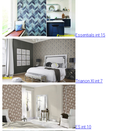
Essentials int 15
Trianon XI int 7
ES int 10