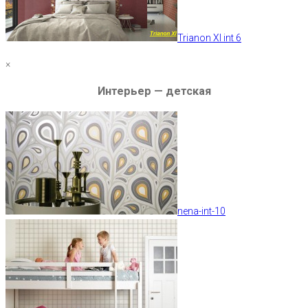
Trianon XI int 6
×
Интерьер — детская
nena-int-10