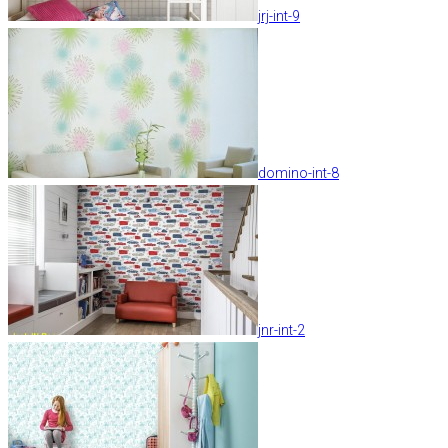
jrj-int-9
domino-int-8
jnr-int-2