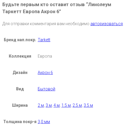
Будьте первым кто оставит отзыв “Линолеум
Таркетт Европа Акрон 6”
Для отправки комментария вам необходимо
авторизоваться
.
Бренд нап.покр.
Tarkett
Коллекция
Европа
Дизайн
Акрон 6
Вид
Бытовой
Ширина
2 м
,
3 м
,
4 м
,
1.5 м
,
2.5 м
,
3.5 м
Толщина покр-я
3,0 мм