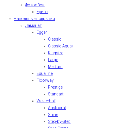
Фотообои
Ериго
Напольные покрытия
Ламинат
Egger
Classic
Classic Aqua+
Kingsize
Large
Medium
Equalline
Floorway
Prestige
Standart
Westerhof
Aristocrat
Shine
Step-by-Step