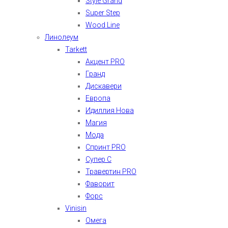
Style Grand
Super Step
Wood Line
Линолеум
Tarkett
Акцент PRO
Гранд
Дискавери
Европа
Идиллия Нова
Магия
Мода
Спринт PRO
Супер С
Травертин PRO
Фаворит
Форс
Vinisin
Омега