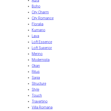
Aura
Boho
City Charm
City Romance
Floralia
Kumano
Lava
Loft Essence
Loft Superior
Merino
Modernista
Okan
Ritus
Saga
Structure
Style
Touch
Travertino
Villa Romana