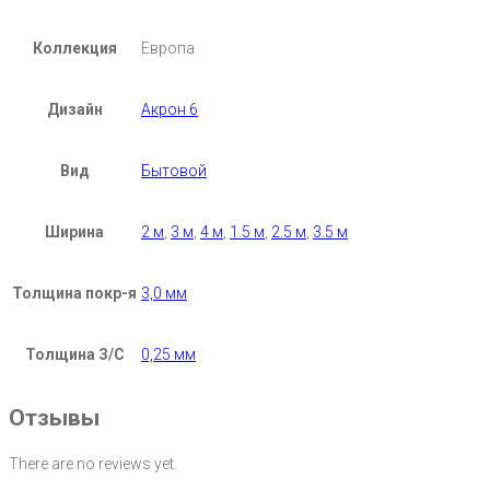
Коллекция
Европа
Дизайн
Акрон 6
Вид
Бытовой
Ширина
2 м
,
3 м
,
4 м
,
1.5 м
,
2.5 м
,
3.5 м
Толщина покр-я
3,0 мм
Толщина З/С
0,25 мм
Отзывы
There are no reviews yet.