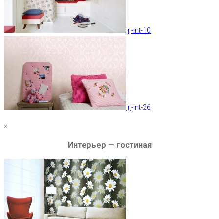
jrj-int-10
jrj-int-26
×
Интерьер — гостиная