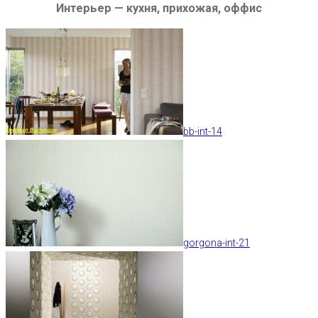
Интерьер — кухня, прихожая, оффис
bb-int-14
gorgona-int-21