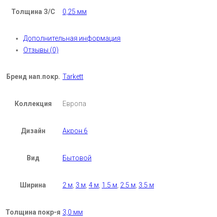
Толщина З/С
0,25 мм
Дополнительная информация
Отзывы (0)
Бренд нап.покр.
Tarkett
Коллекция
Европа
Дизайн
Акрон 6
Вид
Бытовой
Ширина
2 м
,
3 м
,
4 м
,
1.5 м
,
2.5 м
,
3.5 м
Толщина покр-я
3,0 мм