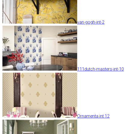
van-gogh-int-2
111dutch-masters-int-10
Ornamenta int 12