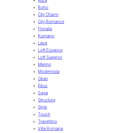
Aura
Boho
City Charm
City Romance
Floralia
Kumano
Lava
Loft Essence
Loft Superior
Merino
Modernista
Okan
Ritus
Saga
Structure
Style
Touch
Travertino
Villa Romana