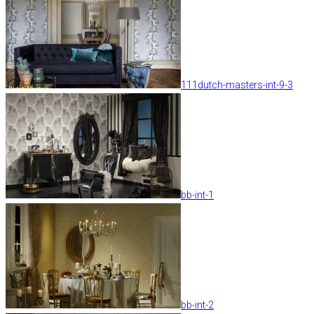
111dutch-masters-int-9-3
bb-int-1
bb-int-2