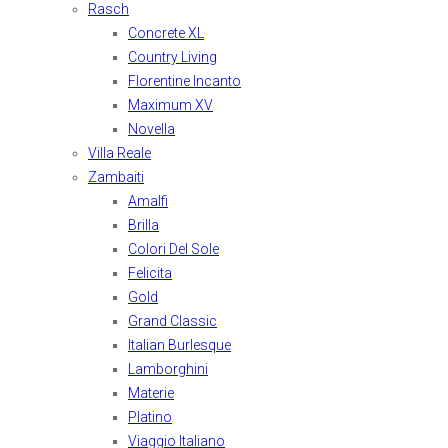
Rasch
Concrete XL
Country Living
Florentine Incanto
Maximum XV
Novella
Villa Reale
Zambaiti
Amalfi
Brilla
Colori Del Sole
Felicita
Gold
Grand Classic
Italian Burlesque
Lamborghini
Materie
Platino
Viaggio Italiano