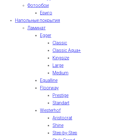
Фотообои
Ериго
Напольные покрытия
Ламинат
Egger
Classic
Classic Aqua+
Kingsize
Large
Medium
Equalline
Floorway
Prestige
Standart
Westerhof
Aristocrat
Shine
Step-by-Step