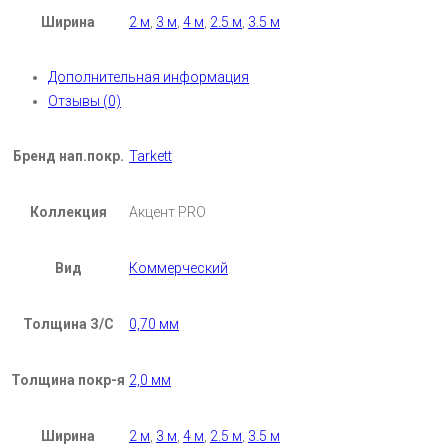
Ширина
2 м
,
3 м
,
4 м
,
2.5 м
,
3.5 м
Дополнительная информация
Отзывы (0)
Бренд нап.покр.
Tarkett
Коллекция
Акцент PRO
Вид
Коммерческий
Толщина З/С
0,70 мм
Толщина покр-я
2,0 мм
Ширина
2 м
,
3 м
,
4 м
,
2.5 м
,
3.5 м