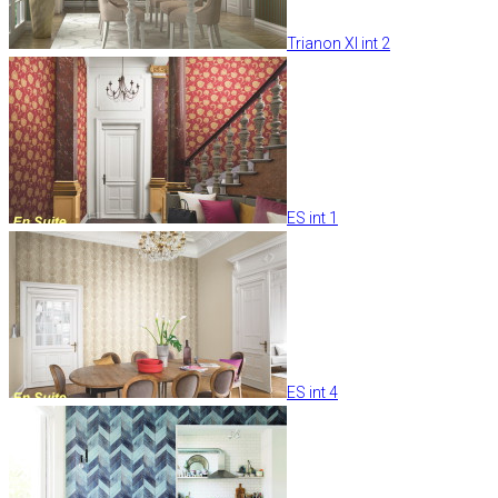
Trianon XI int 2
ES int 1
ES int 4