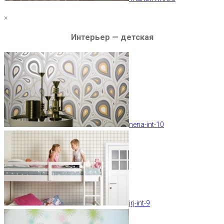
×
Интерьер — детская
nena-int-10
jrj-int-9