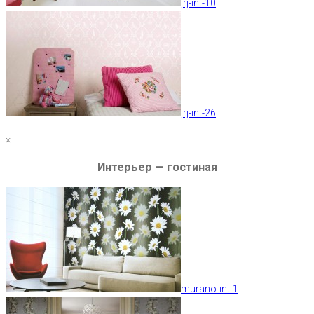
jrj-int-10
jrj-int-26
×
Интерьер — гостиная
murano-int-1