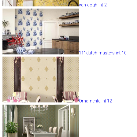
van-gogh-int-2
111dutch-masters-int-10
Ornamenta int 12