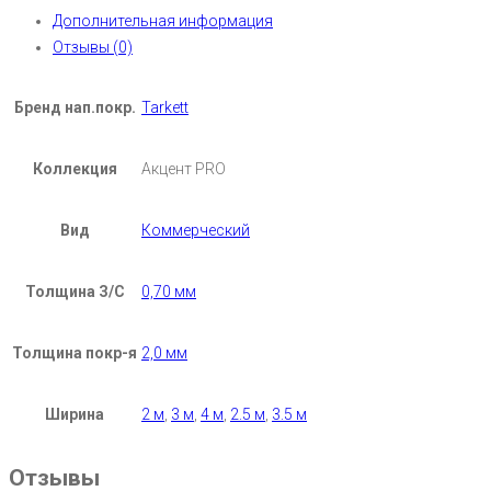
Дополнительная информация
Отзывы (0)
Бренд нап.покр.
Tarkett
Коллекция
Акцент PRO
Вид
Коммерческий
Толщина З/С
0,70 мм
Толщина покр-я
2,0 мм
Ширина
2 м
,
3 м
,
4 м
,
2.5 м
,
3.5 м
Отзывы