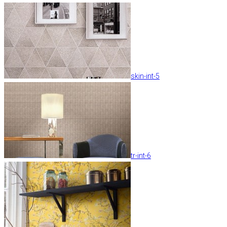
skin-int-5
tr-int-6