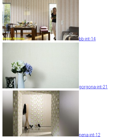
bb-int-14
gorgona-int-21
nena-int-12