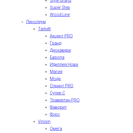
Style Grand
Super Step
Wood Line
Линолеум
Tarkett
Акцент PRO
Гранд
Дискавери
Европа
Идиллия Нова
Магия
Мода
Спринт PRO
Супер С
Травертин PRO
Фаворит
Форс
Vinisin
Омега