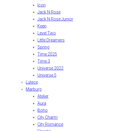
Icon
Jack N Rose
Jack N Rose Junior
Keen
Level Two
Little Dreamers
Spring
Time 2025
Time 3
Universe 2022
Universe 5
Lutece
Marburg
Atelier
Aura
Boho
City Charm
City Romance