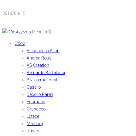
2016/08/15
Menu
≡
╳
Обои
Alessandro Allori
Andrea Rossi
AS Creation
Bernardo Bartalucci
BN International
Caselio
Decoro Pareti
Erismann
Grandeco
Lutece
Marburg
Rasch