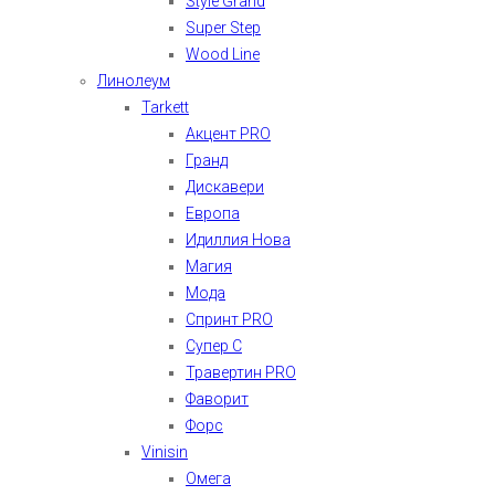
Style Grand
Super Step
Wood Line
Линолеум
Tarkett
Акцент PRO
Гранд
Дискавери
Европа
Идиллия Нова
Магия
Мода
Спринт PRO
Супер С
Травертин PRO
Фаворит
Форс
Vinisin
Омега