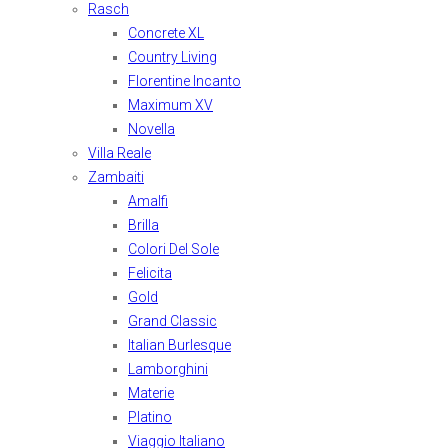
Rasch
Concrete XL
Country Living
Florentine Incanto
Maximum XV
Novella
Villa Reale
Zambaiti
Amalfi
Brilla
Colori Del Sole
Felicita
Gold
Grand Classic
Italian Burlesque
Lamborghini
Materie
Platino
Viaggio Italiano