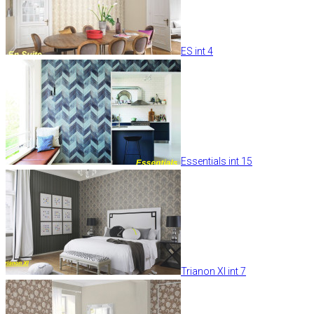
ES int 4
Essentials int 15
Trianon XI int 7