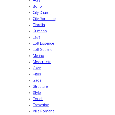
Aura
Boho
City Charm
City Romance
Floralia
Kumano
Lava
Loft Essence
Loft Superior
Merino
Modernista
Okan
Ritus
Saga
Structure
Style
Touch
Travertino
Villa Romana