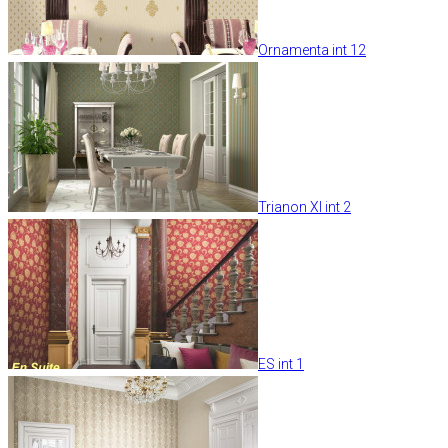
Ornamenta int 12
Trianon XI int 2
ES int 1