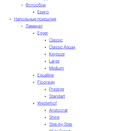
Фотообои
Ериго
Напольные покрытия
Ламинат
Egger
Classic
Classic Aqua+
Kingsize
Large
Medium
Equalline
Floorway
Prestige
Standart
Westerhof
Aristocrat
Shine
Step-by-Step