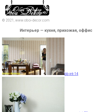
© 2021, www.oboi-decor.com
Интерьер — кухня, прихожая, оффис
bb-int-14