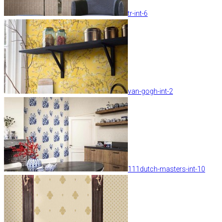
tr-int-6
van-gogh-int-2
111dutch-masters-int-10