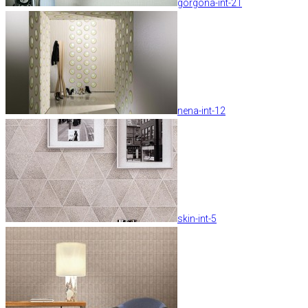
gorgona-int-21
nena-int-12
skin-int-5