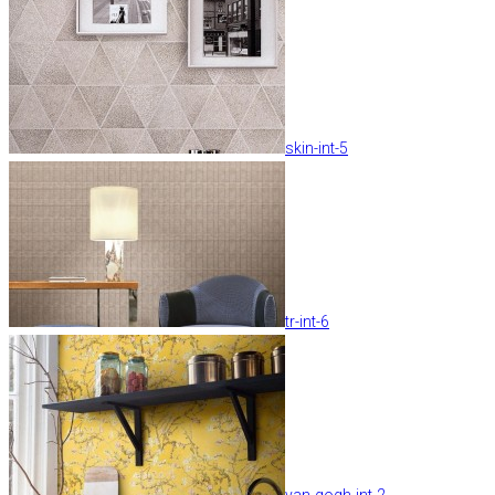
skin-int-5
tr-int-6
van-gogh-int-2