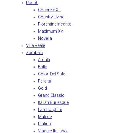
Rasch
Concrete XL
Country Living
Florentine Incanto
Maximum XV
Novella
Villa Reale
Zambaiti
Amalfi
Brilla
Colori Del Sole
Felicita
Gold
Grand Classic
Italian Burlesque
Lamborghini
Materie
Platino
Viaggio Italiano