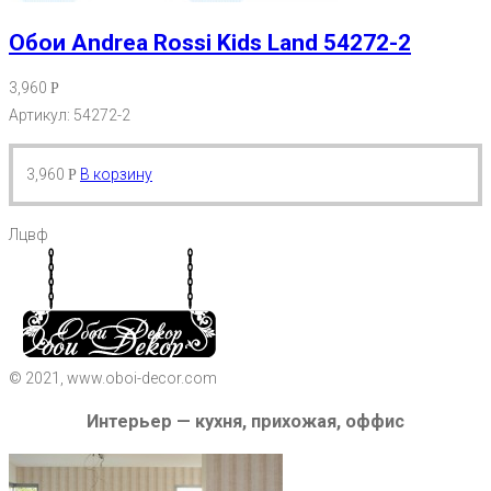
Обои Andrea Rossi Kids Land 54272-2
3,960
Р
Артикул: 54272-2
3,960
В корзину
Р
Лцвф
© 2021, www.oboi-decor.com
Интерьер — кухня, прихожая, оффис