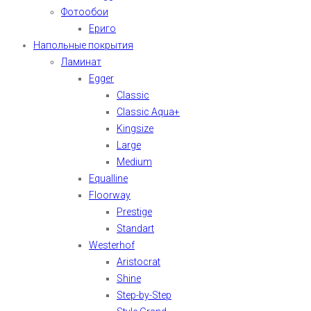
Фотообои
Ериго
Напольные покрытия
Ламинат
Egger
Classic
Classic Aqua+
Kingsize
Large
Medium
Equalline
Floorway
Prestige
Standart
Westerhof
Aristocrat
Shine
Step-by-Step