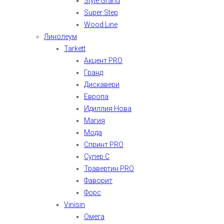
Style Grand
Super Step
Wood Line
Линолеум
Tarkett
Акцент PRO
Гранд
Дискавери
Европа
Идиллия Нова
Магия
Мода
Спринт PRO
Супер С
Травертин PRO
Фаворит
Форс
Vinisin
Омега