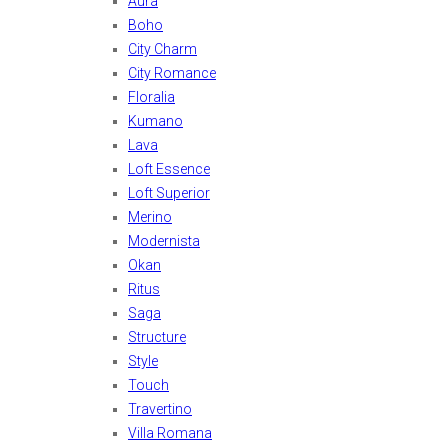
Aura
Boho
City Charm
City Romance
Floralia
Kumano
Lava
Loft Essence
Loft Superior
Merino
Modernista
Okan
Ritus
Saga
Structure
Style
Touch
Travertino
Villa Romana