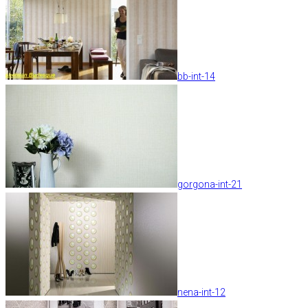
bb-int-14
gorgona-int-21
nena-int-12