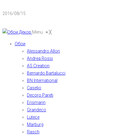
2016/08/15
Menu
≡
╳
Обои
Alessandro Allori
Andrea Rossi
AS Creation
Bernardo Bartalucci
BN International
Caselio
Decoro Pareti
Erismann
Grandeco
Lutece
Marburg
Rasch