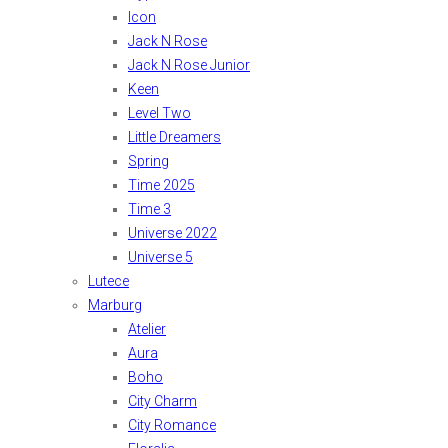
Icon
Jack N Rose
Jack N Rose Junior
Keen
Level Two
Little Dreamers
Spring
Time 2025
Time 3
Universe 2022
Universe 5
Lutece
Marburg
Atelier
Aura
Boho
City Charm
City Romance