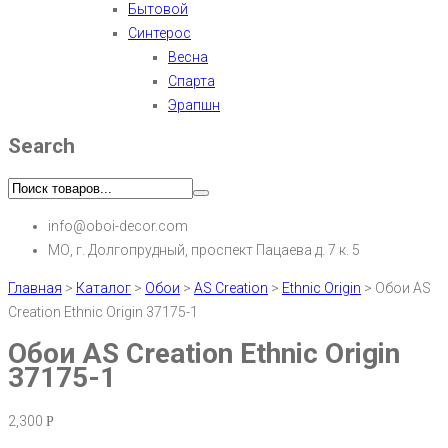
Бытовой
Синтерос
Весна
Спарта
Эрапшн
Search
info@oboi-decor.com
МО, г. Долгопрудный, проспект Пацаева д. 7 к. 5
Главная
>
Каталог
>
Обои
>
AS Creation
>
Ethnic Origin
>
Обои AS
Creation Ethnic Origin 37175-1
Обои AS Creation Ethnic Origin
37175-1
2,300
Р