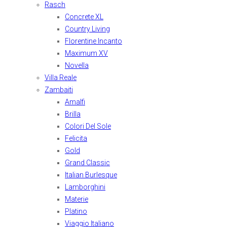
Rasch
Concrete XL
Country Living
Florentine Incanto
Maximum XV
Novella
Villa Reale
Zambaiti
Amalfi
Brilla
Colori Del Sole
Felicita
Gold
Grand Classic
Italian Burlesque
Lamborghini
Materie
Platino
Viaggio Italiano