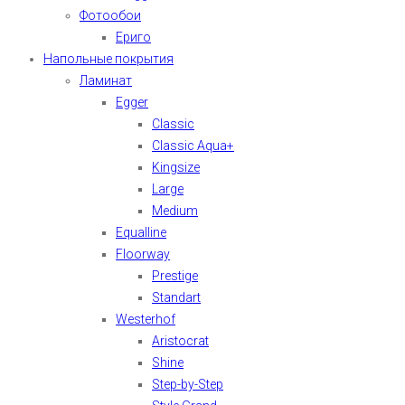
Фотообои
Ериго
Напольные покрытия
Ламинат
Egger
Classic
Classic Aqua+
Kingsize
Large
Medium
Equalline
Floorway
Prestige
Standart
Westerhof
Aristocrat
Shine
Step-by-Step