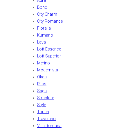
Aura
Boho
City Charm
City Romance
Floralia
Kumano
Lava
Loft Essence
Loft Superior
Merino
Modernista
Okan
Ritus
Saga
Structure
Style
Touch
Travertino
Villa Romana