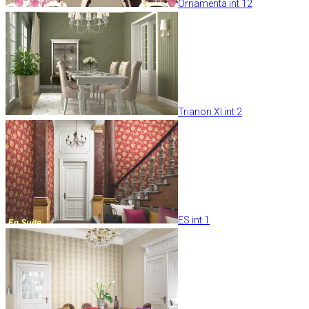
Ornamenta int 12
Trianon XI int 2
ES int 1