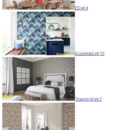
ES int 4
Essentials int 15
Trianon XI int 7