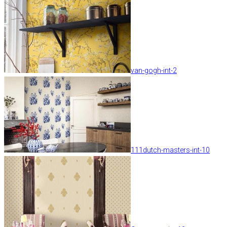
van-gogh-int-2
111dutch-masters-int-10