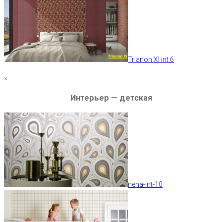
Trianon XI int 6
×
Интерьер — детская
nena-int-10