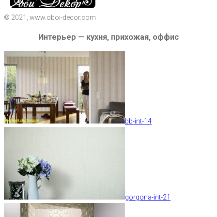
© 2021, www.oboi-decor.com
Интерьер — кухня, прихожая, оффис
bb-int-14
gorgona-int-21