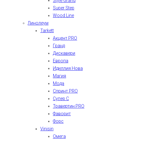
Style Grand
Super Step
Wood Line
Линолеум
Tarkett
Акцент PRO
Гранд
Дискавери
Европа
Идиллия Нова
Магия
Мода
Спринт PRO
Супер С
Травертин PRO
Фаворит
Форс
Vinisin
Омега