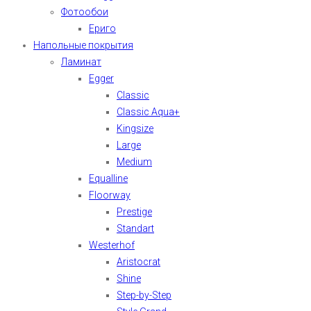
Фотообои
Ериго
Напольные покрытия
Ламинат
Egger
Classic
Classic Aqua+
Kingsize
Large
Medium
Equalline
Floorway
Prestige
Standart
Westerhof
Aristocrat
Shine
Step-by-Step