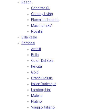
Rasch
Concrete XL
Country Living
Florentine Incanto
Maximum XV
Novella
Villa Reale
Zambaiti
Amalfi
Brilla
Colori Del Sole
Felicita
Gold
Grand Classic
Italian Burlesque
Lamborghini
Materie
Platino
Viaggio Italiano