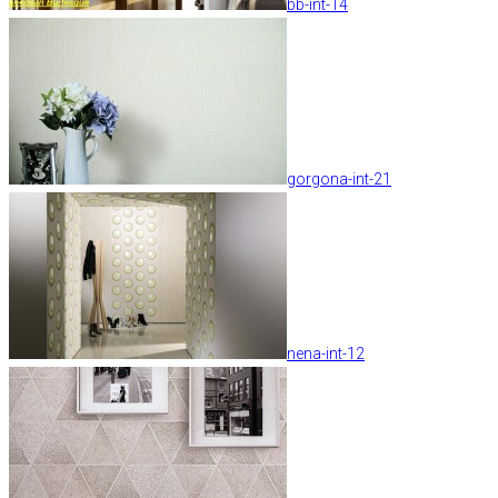
bb-int-14
gorgona-int-21
nena-int-12