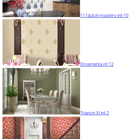
111dutch-masters-int-10
Ornamenta int 12
Trianon XI int 2