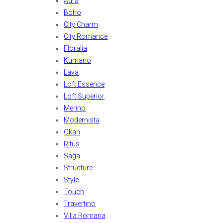
Aura
Boho
City Charm
City Romance
Floralia
Kumano
Lava
Loft Essence
Loft Superior
Merino
Modernista
Okan
Ritus
Saga
Structure
Style
Touch
Travertino
Villa Romana