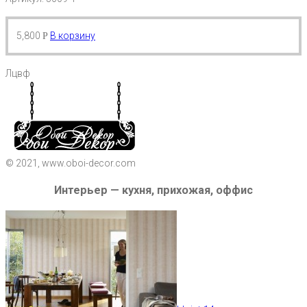
5,800
В корзину
Р
Лцвф
© 2021, www.oboi-decor.com
Интерьер — кухня, прихожая, оффис