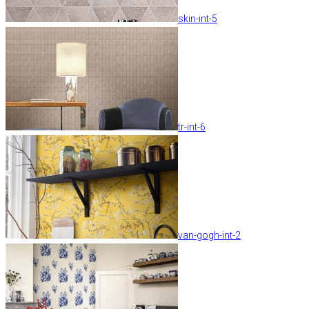
skin-int-5
tr-int-6
van-gogh-int-2