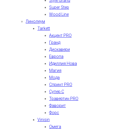
Style Grand
Super Step
Wood Line
Линолеум
Tarkett
Акцент PRO
Гранд
Дискавери
Европа
Идиллия Нова
Магия
Мода
Спринт PRO
Супер С
Травертин PRO
Фаворит
Форс
Vinisin
Омега