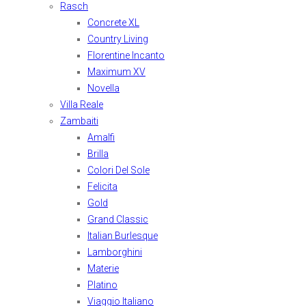
Rasch
Concrete XL
Country Living
Florentine Incanto
Maximum XV
Novella
Villa Reale
Zambaiti
Amalfi
Brilla
Colori Del Sole
Felicita
Gold
Grand Classic
Italian Burlesque
Lamborghini
Materie
Platino
Viaggio Italiano