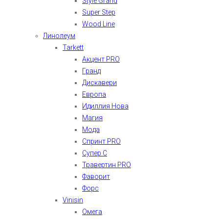
Style Grand
Super Step
Wood Line
Линолеум
Tarkett
Акцент PRO
Гранд
Дискавери
Европа
Идиллия Нова
Магия
Мода
Спринт PRO
Супер С
Травертин PRO
Фаворит
Форс
Vinisin
Омега