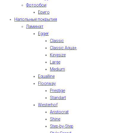
Фотообои
Ериго
Напольные покрытия
Ламинат
Egger
Classic
Classic Aqua+
Kingsize
Large
Medium
Equalline
Floorway
Prestige
Standart
Westerhof
Aristocrat
Shine
Step-by-Step