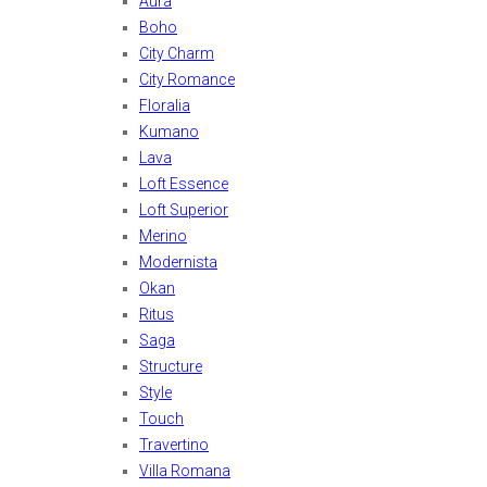
Aura
Boho
City Charm
City Romance
Floralia
Kumano
Lava
Loft Essence
Loft Superior
Merino
Modernista
Okan
Ritus
Saga
Structure
Style
Touch
Travertino
Villa Romana