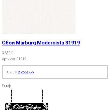
Обои Marburg Modernista 31919
3,850
Р
Артикул: 31919
3,850
В корзину
Р
Лцвф