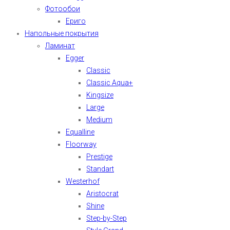
Фотообои
Ериго
Напольные покрытия
Ламинат
Egger
Classic
Classic Aqua+
Kingsize
Large
Medium
Equalline
Floorway
Prestige
Standart
Westerhof
Aristocrat
Shine
Step-by-Step