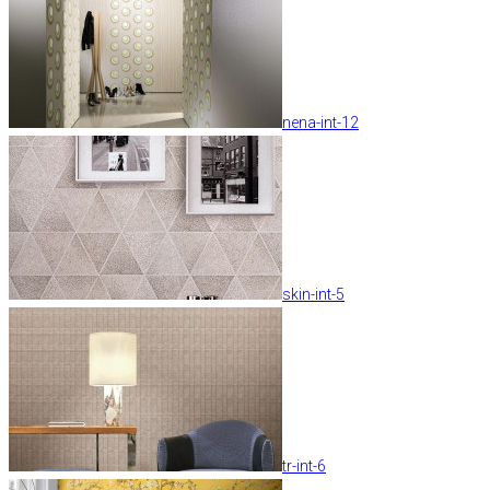
nena-int-12
skin-int-5
tr-int-6