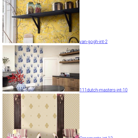
van-gogh-int-2
111dutch-masters-int-10