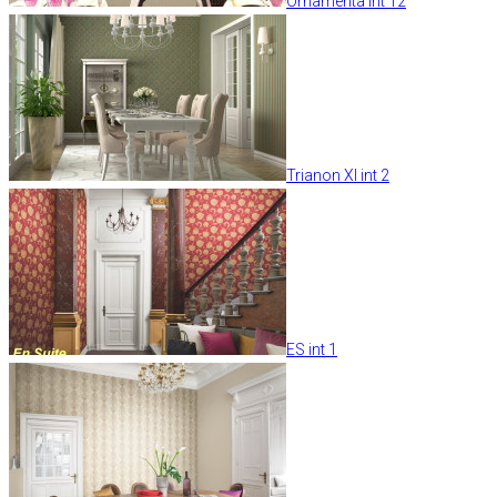
Ornamenta int 12
Trianon XI int 2
ES int 1