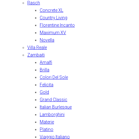
Rasch
Concrete XL
Country Living
Florentine Incanto
Maximum XV
Novella
Villa Reale
Zambaiti
Amalfi
Brilla
Colori Del Sole
Felicita
Gold
Grand Classic
Italian Burlesque
Lamborghini
Materie
Platino
Viaggio Italiano