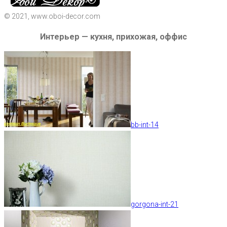
© 2021, www.oboi-decor.com
Интерьер — кухня, прихожая, оффис
bb-int-14
gorgona-int-21