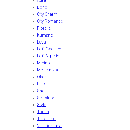
Aura
Boho
City Charm
City Romance
Floralia
Kumano
Lava
Loft Essence
Loft Superior
Merino
Modernista
Okan
Ritus
Saga
Structure
Style
Touch
Travertino
Villa Romana