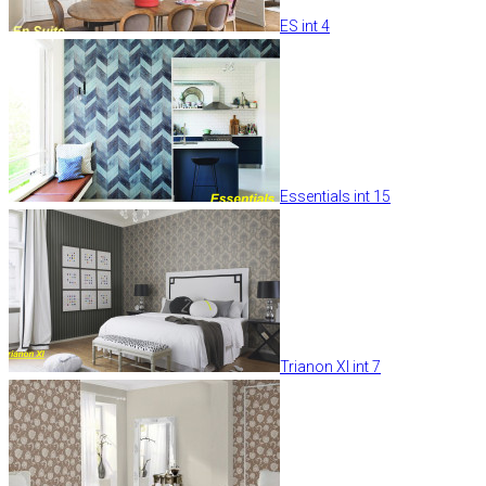
ES int 4
Essentials int 15
Trianon XI int 7