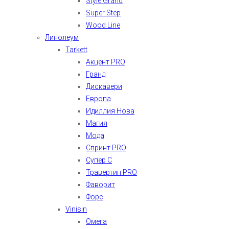
Style Grand
Super Step
Wood Line
Линолеум
Tarkett
Акцент PRO
Гранд
Дискавери
Европа
Идиллия Нова
Магия
Мода
Спринт PRO
Супер С
Травертин PRO
Фаворит
Форс
Vinisin
Омега