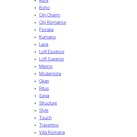
Aura
Boho
City Charm
City Romance
Floralia
Kumano
Lava
Loft Essence
Loft Superior
Merino
Modernista
Okan
Ritus
Saga
Structure
Style
Touch
Travertino
Villa Romana