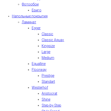
Фотообои
Ериго
Напольные покрытия
Ламинат
Egger
Classic
Classic Aqua+
Kingsize
Large
Medium
Equalline
Floorway
Prestige
Standart
Westerhof
Aristocrat
Shine
Step-by-Step