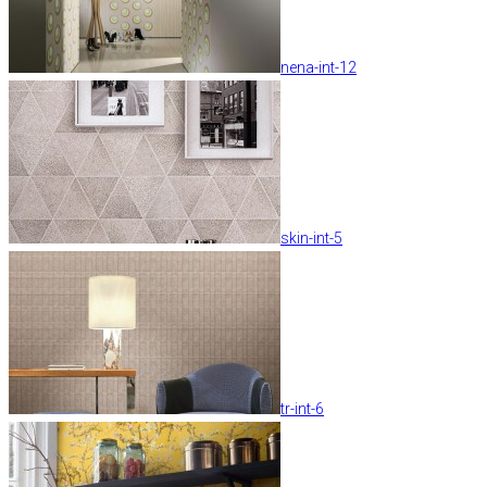
nena-int-12
skin-int-5
tr-int-6