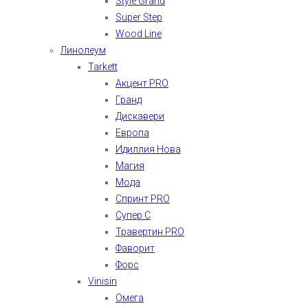
Style Grand
Super Step
Wood Line
Линолеум
Tarkett
Акцент PRO
Гранд
Дискавери
Европа
Идиллия Нова
Магия
Мода
Спринт PRO
Супер С
Травертин PRO
Фаворит
Форс
Vinisin
Омега