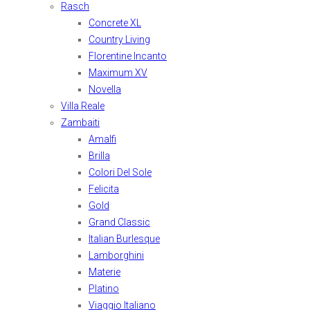
Rasch
Concrete XL
Country Living
Florentine Incanto
Maximum XV
Novella
Villa Reale
Zambaiti
Amalfi
Brilla
Colori Del Sole
Felicita
Gold
Grand Classic
Italian Burlesque
Lamborghini
Materie
Platino
Viaggio Italiano