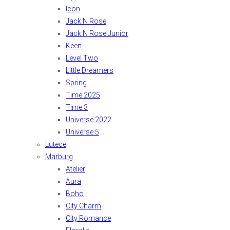
Icon
Jack N Rose
Jack N Rose Junior
Keen
Level Two
Little Dreamers
Spring
Time 2025
Time 3
Universe 2022
Universe 5
Lutece
Marburg
Atelier
Aura
Boho
City Charm
City Romance