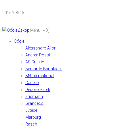
2016/08/15
Menu
≡
╳
Обои
Alessandro Allori
Andrea Rossi
AS Creation
Bernardo Bartalucci
BN International
Caselio
Decoro Pareti
Erismann
Grandeco
Lutece
Marburg
Rasch