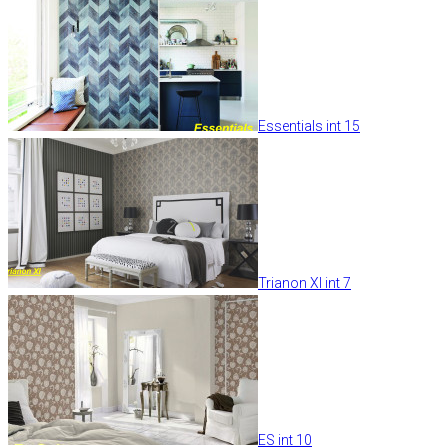
Essentials int 15
Trianon XI int 7
ES int 10