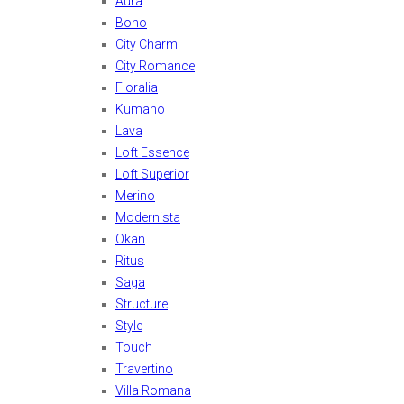
Aura
Boho
City Charm
City Romance
Floralia
Kumano
Lava
Loft Essence
Loft Superior
Merino
Modernista
Okan
Ritus
Saga
Structure
Style
Touch
Travertino
Villa Romana