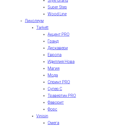
Style Grand
Super Step
Wood Line
Линолеум
Tarkett
Акцент PRO
Гранд
Дискавери
Европа
Идиллия Нова
Магия
Мода
Спринт PRO
Супер С
Травертин PRO
Фаворит
Форс
Vinisin
Омега