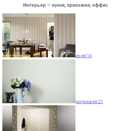
Интерьер — кухня, прихожая, оффис
bb-int-14
gorgona-int-21