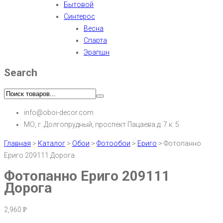
Бытовой
Синтерос
Весна
Спарта
Эрапшн
Search
info@oboi-decor.com
МО, г. Долгопрудный, проспект Пацаева д. 7 к. 5
Главная
>
Каталог
>
Обои
>
Фотообои
>
Ериго
>
Фотопанно
Ериго 209111 Дорога
Фотопанно Ериго 209111
Дорога
2,960
Р