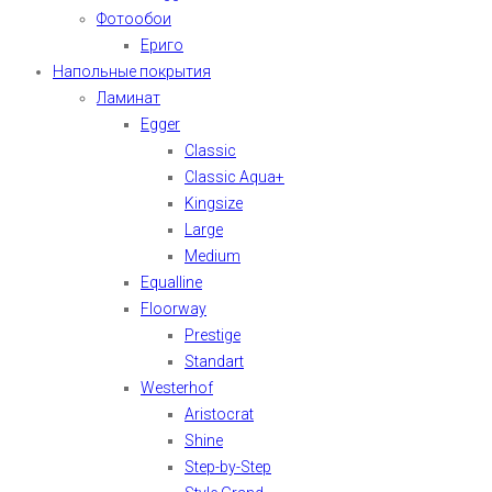
Фотообои
Ериго
Напольные покрытия
Ламинат
Egger
Classic
Classic Aqua+
Kingsize
Large
Medium
Equalline
Floorway
Prestige
Standart
Westerhof
Aristocrat
Shine
Step-by-Step