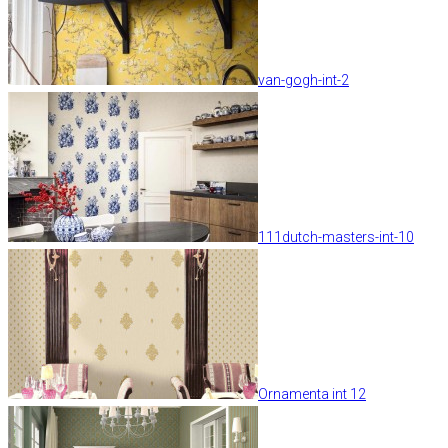
van-gogh-int-2
111dutch-masters-int-10
Ornamenta int 12