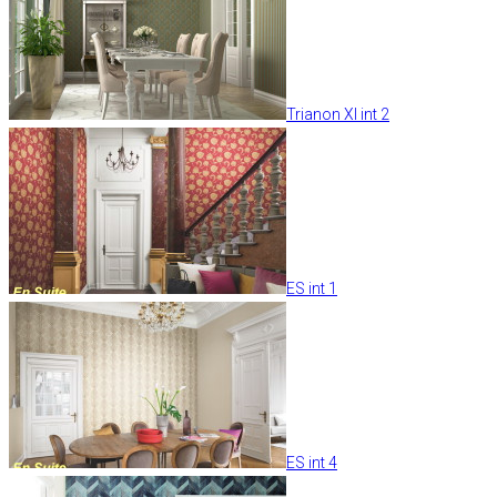
Trianon XI int 2
ES int 1
ES int 4