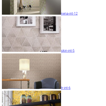
nena-int-12
skin-int-5
tr-int-6