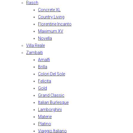
Rasch
Concrete XL
Country Living
Florentine Incanto
Maximum XV
Novella
Villa Reale
Zambaiti
Amalfi
Brilla
Colori Del Sole
Felicita
Gold
Grand Classic
Italian Burlesque
Lamborghini
Materie
Platino
Viaggio Italiano