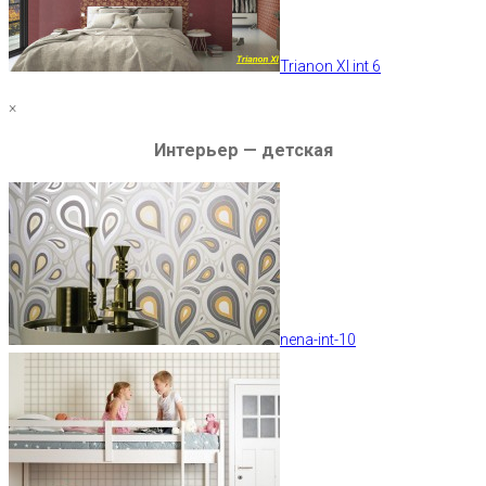
Trianon XI int 6
×
Интерьер — детская
nena-int-10