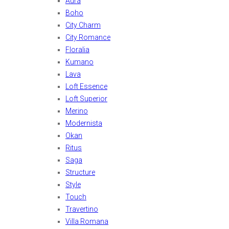
Aura
Boho
City Charm
City Romance
Floralia
Kumano
Lava
Loft Essence
Loft Superior
Merino
Modernista
Okan
Ritus
Saga
Structure
Style
Touch
Travertino
Villa Romana