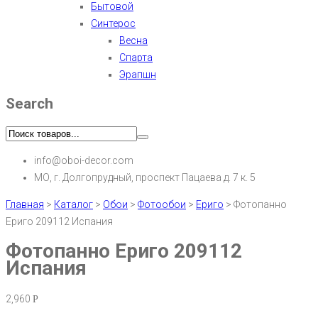
Бытовой
Синтерос
Весна
Спарта
Эрапшн
Search
info@oboi-decor.com
МО, г. Долгопрудный, проспект Пацаева д. 7 к. 5
Главная
>
Каталог
>
Обои
>
Фотообои
>
Ериго
>
Фотопанно
Ериго 209112 Испания
Фотопанно Ериго 209112
Испания
2,960
Р