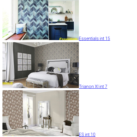
Essentials int 15
Trianon XI int 7
ES int 10