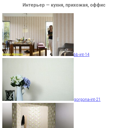
Интерьер — кухня, прихожая, оффис
bb-int-14
gorgona-int-21