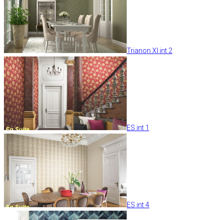
Trianon XI int 2
ES int 1
ES int 4