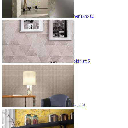
nena-int-12
skin-int-5
tr-int-6