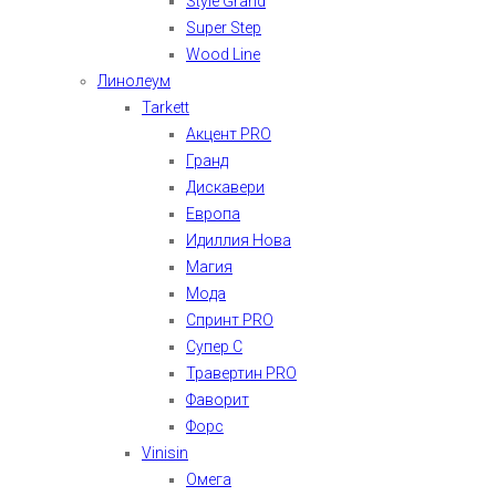
Style Grand
Super Step
Wood Line
Линолеум
Tarkett
Акцент PRO
Гранд
Дискавери
Европа
Идиллия Нова
Магия
Мода
Спринт PRO
Супер С
Травертин PRO
Фаворит
Форс
Vinisin
Омега