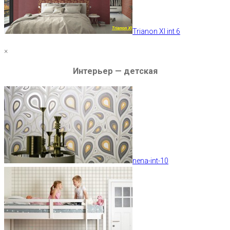
Trianon XI int 6
×
Интерьер — детская
nena-int-10