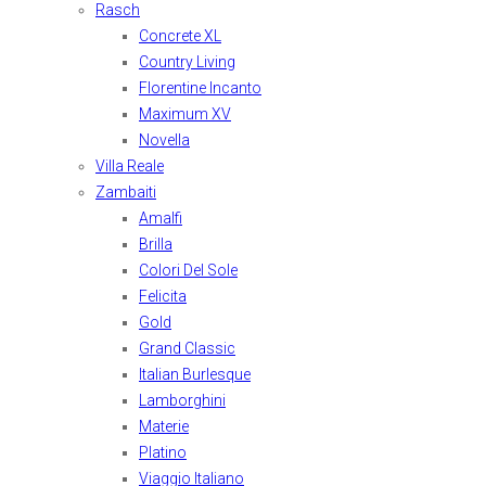
Rasch
Concrete XL
Country Living
Florentine Incanto
Maximum XV
Novella
Villa Reale
Zambaiti
Amalfi
Brilla
Colori Del Sole
Felicita
Gold
Grand Classic
Italian Burlesque
Lamborghini
Materie
Platino
Viaggio Italiano