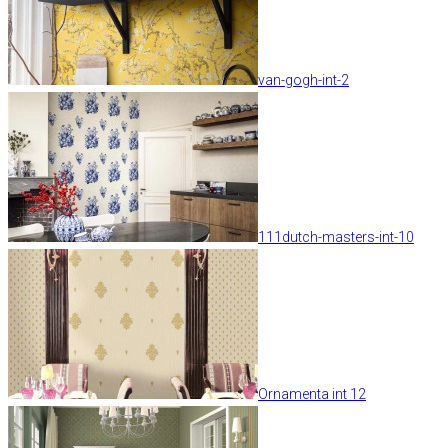
van-gogh-int-2
111dutch-masters-int-10
Ornamenta int 12