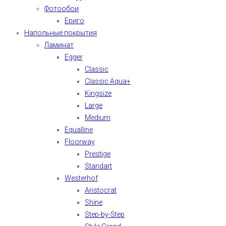
Фотообои
Ериго
Напольные покрытия
Ламинат
Egger
Classic
Classic Aqua+
Kingsize
Large
Medium
Equalline
Floorway
Prestige
Standart
Westerhof
Aristocrat
Shine
Step-by-Step