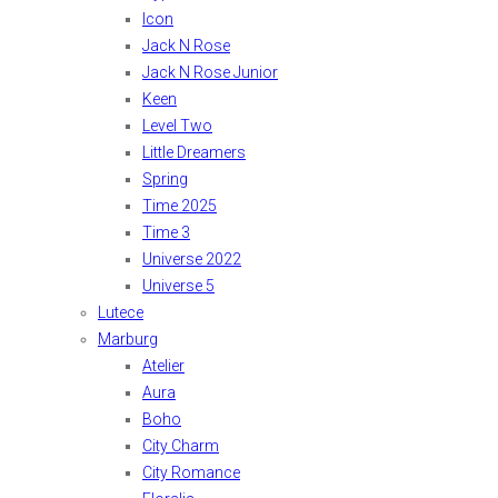
Icon
Jack N Rose
Jack N Rose Junior
Keen
Level Two
Little Dreamers
Spring
Time 2025
Time 3
Universe 2022
Universe 5
Lutece
Marburg
Atelier
Aura
Boho
City Charm
City Romance