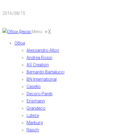
2016/08/15
Menu
≡
╳
Обои
Alessandro Allori
Andrea Rossi
AS Creation
Bernardo Bartalucci
BN International
Caselio
Decoro Pareti
Erismann
Grandeco
Lutece
Marburg
Rasch