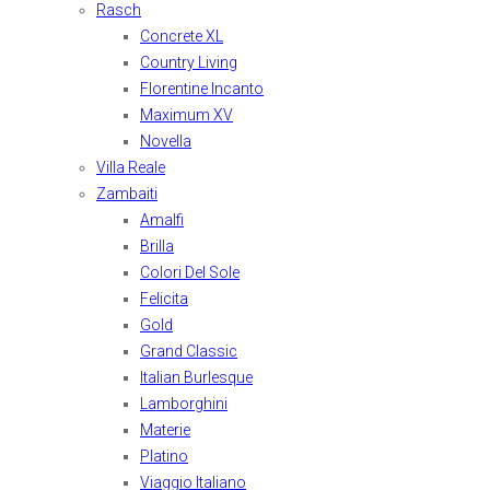
Rasch
Concrete XL
Country Living
Florentine Incanto
Maximum XV
Novella
Villa Reale
Zambaiti
Amalfi
Brilla
Colori Del Sole
Felicita
Gold
Grand Classic
Italian Burlesque
Lamborghini
Materie
Platino
Viaggio Italiano