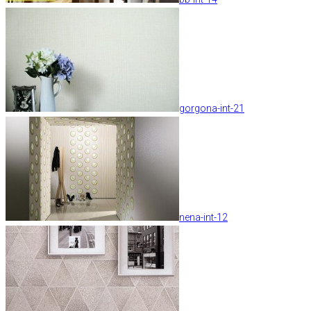
gorgona-int-21
nena-int-12