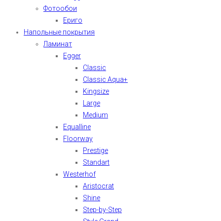
Фотообои
Ериго
Напольные покрытия
Ламинат
Egger
Classic
Classic Aqua+
Kingsize
Large
Medium
Equalline
Floorway
Prestige
Standart
Westerhof
Aristocrat
Shine
Step-by-Step