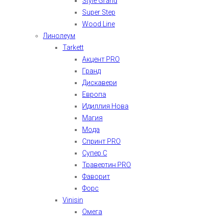
Style Grand
Super Step
Wood Line
Линолеум
Tarkett
Акцент PRO
Гранд
Дискавери
Европа
Идиллия Нова
Магия
Мода
Спринт PRO
Супер С
Травертин PRO
Фаворит
Форс
Vinisin
Омега