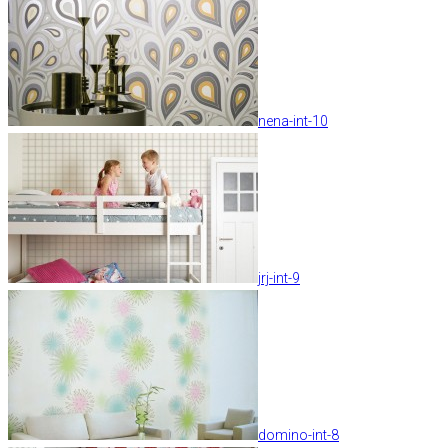
nena-int-10
jrj-int-9
domino-int-8