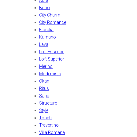
Aura
Boho
City Charm
City Romance
Floralia
Kumano
Lava
Loft Essence
Loft Superior
Merino
Modernista
Okan
Ritus
Saga
Structure
Style
Touch
Travertino
Villa Romana