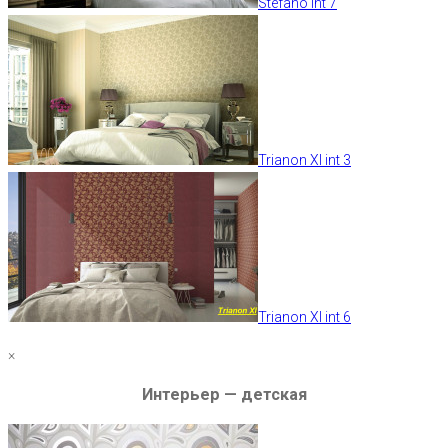
Stefano int 7
Trianon XI int 3
Trianon XI int 6
×
Интерьер — детская