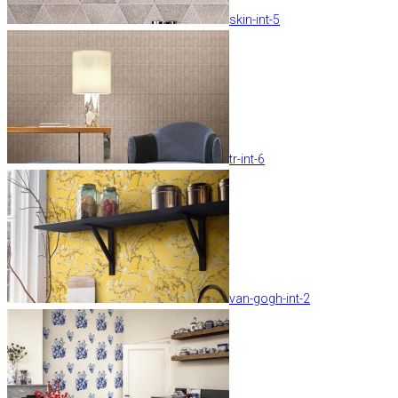
skin-int-5
tr-int-6
van-gogh-int-2