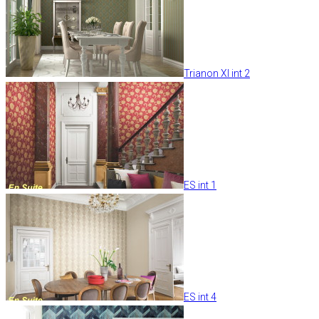
Trianon XI int 2
ES int 1
ES int 4