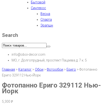
Бытовой
Синтерос
Весна
Спарта
Эрапшн
Search
info@oboi-decor.com
МО, г. Долгопрудный, проспект Пацаева д. 7 к. 5
Главная
>
Каталог
>
Обои
>
Фотообои
>
Ериго
>
Фотопанно
Ериго 329112 Нью-Йорк
Фотопанно Ериго 329112 Нью-
Йорк
5,300
Р