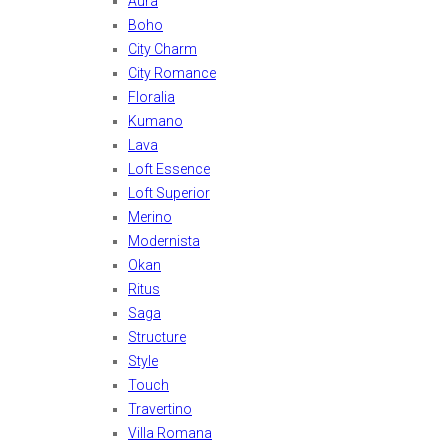
Aura
Boho
City Charm
City Romance
Floralia
Kumano
Lava
Loft Essence
Loft Superior
Merino
Modernista
Okan
Ritus
Saga
Structure
Style
Touch
Travertino
Villa Romana