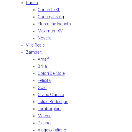
Rasch
Concrete XL
Country Living
Florentine Incanto
Maximum XV
Novella
Villa Reale
Zambaiti
Amalfi
Brilla
Colori Del Sole
Felicita
Gold
Grand Classic
Italian Burlesque
Lamborghini
Materie
Platino
Viaggio Italiano