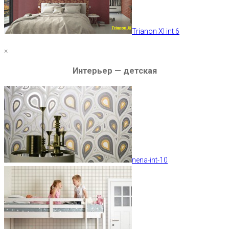
Trianon XI int 6
×
Интерьер — детская
nena-int-10