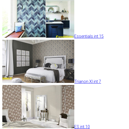
Essentials int 15
Trianon XI int 7
ES int 10