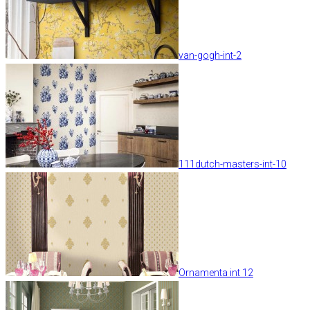
van-gogh-int-2
111dutch-masters-int-10
Ornamenta int 12