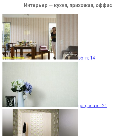
Интерьер — кухня, прихожая, оффис
bb-int-14
gorgona-int-21