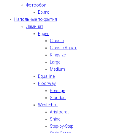
Фотообои
Ериго
Напольные покрытия
Ламинат
Egger
Classic
Classic Aqua+
Kingsize
Large
Medium
Equalline
Floorway
Prestige
Standart
Westerhof
Aristocrat
Shine
Step-by-Step