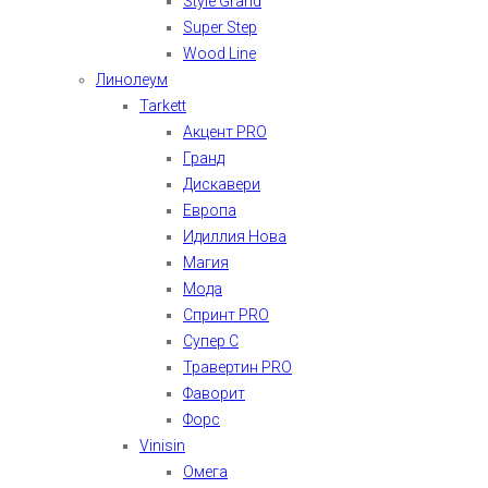
Style Grand
Super Step
Wood Line
Линолеум
Tarkett
Акцент PRO
Гранд
Дискавери
Европа
Идиллия Нова
Магия
Мода
Спринт PRO
Супер С
Травертин PRO
Фаворит
Форс
Vinisin
Омега