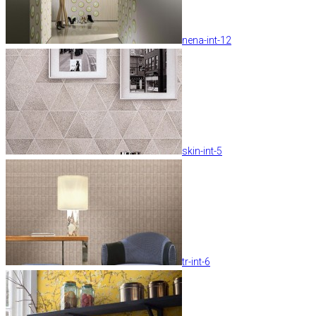
nena-int-12
skin-int-5
tr-int-6