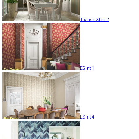
Trianon XI int 2
ES int 1
ES int 4