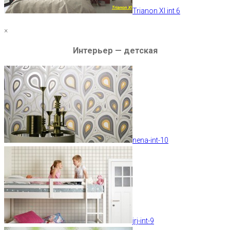
Trianon XI int 6
×
Интерьер — детская
nena-int-10
jrj-int-9