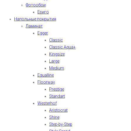
Фотообои
Ериго
Напольные покрытия
Ламинат
Egger
Classic
Classic Aqua+
Kingsize
Large
Medium
Equalline
Floorway
Prestige
Standart
Westerhof
Aristocrat
Shine
Step-by-Step