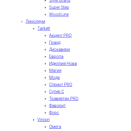
Style Grand
Super Step
Wood Line
Линолеум
Tarkett
Акцент PRO
Гранд
Дискавери
Европа
Идиллия Нова
Магия
Мода
Спринт PRO
Супер С
Травертин PRO
Фаворит
Форс
Vinisin
Омега