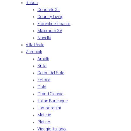
Rasch
Concrete XL
Country Living
Florentine Incanto
Maximum XV
Novella
Villa Reale
Zambaiti
Amalfi
Brilla
Colori Del Sole
Felicita
Gold
Grand Classic
Italian Burlesque
Lamborghini
Materie
Platino
Viaggio Italiano