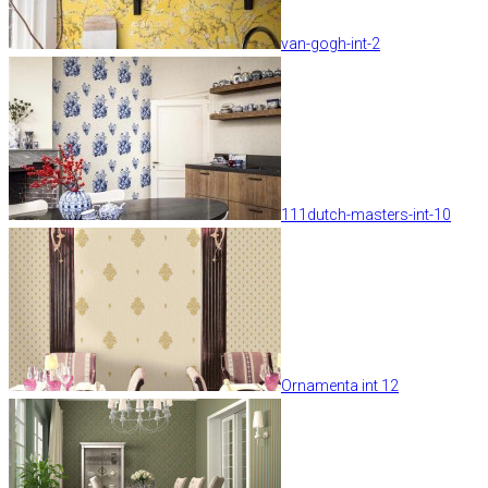
van-gogh-int-2
111dutch-masters-int-10
Ornamenta int 12