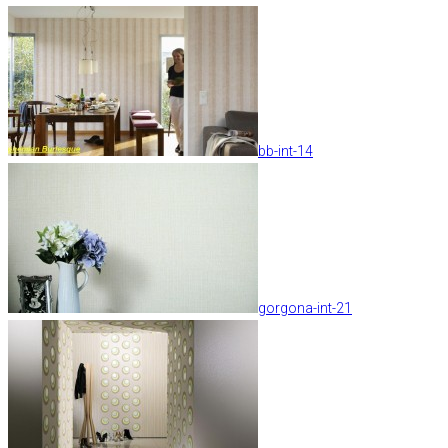
bb-int-14
gorgona-int-21