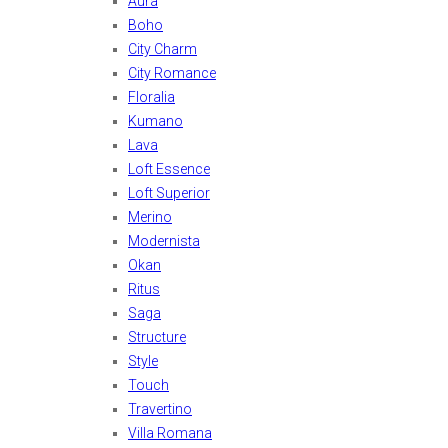
Aura
Boho
City Charm
City Romance
Floralia
Kumano
Lava
Loft Essence
Loft Superior
Merino
Modernista
Okan
Ritus
Saga
Structure
Style
Touch
Travertino
Villa Romana