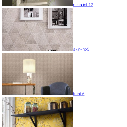
nena-int-12
skin-int-5
tr-int-6