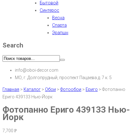
Бытовой
Синтерос
Весна
Спарта
Эрапшн
Search
info@oboi-decor.com
МО, г. Долгопрудный, проспект Пацаева д. 7 к. 5
Главная
>
Каталог
>
Обои
>
Фотообои
>
Ериго
>
Фотопанно
Ериго 439133 Нью-Йорк
Фотопанно Ериго 439133 Нью-
Йорк
7,700
Р