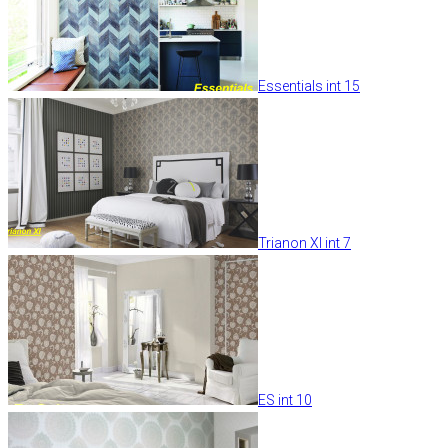
Essentials int 15
Trianon XI int 7
ES int 10