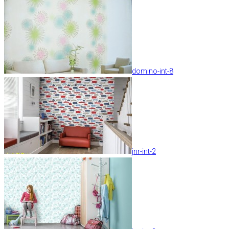
domino-int-8
jnr-int-2