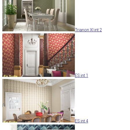
Trianon XI int 2
ES int 1
ES int 4