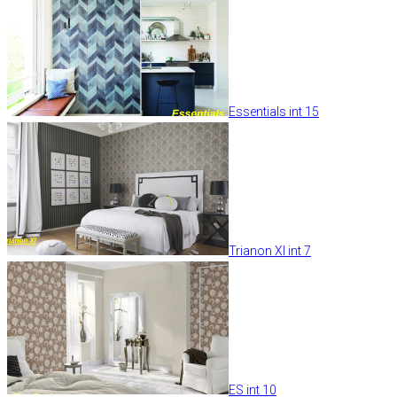
Essentials int 15
Trianon XI int 7
ES int 10