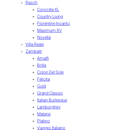
Rasch
Concrete XL
Country Living
Florentine Incanto
Maximum XV
Novella
Villa Reale
Zambaiti
Amalfi
Brilla
Colori Del Sole
Felicita
Gold
Grand Classic
Italian Burlesque
Lamborghini
Materie
Platino
Viaggio Italiano