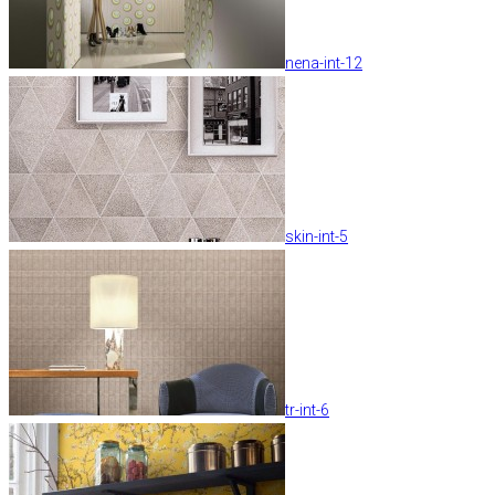
nena-int-12
skin-int-5
tr-int-6