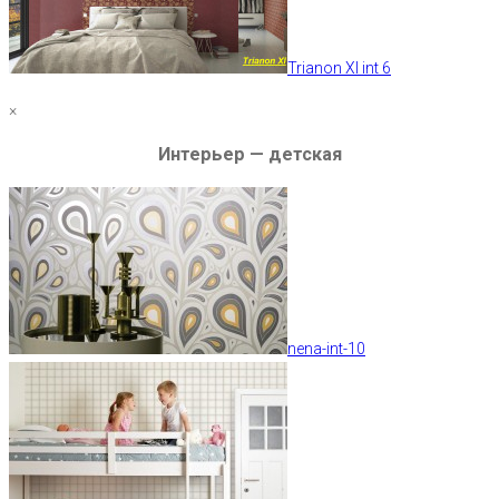
Trianon XI int 6
×
Интерьер — детская
nena-int-10