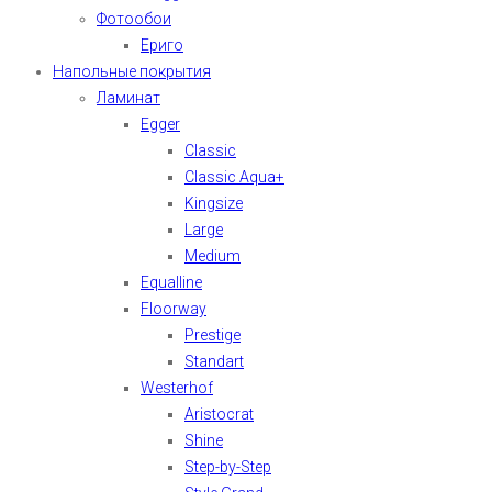
Фотообои
Ериго
Напольные покрытия
Ламинат
Egger
Classic
Classic Aqua+
Kingsize
Large
Medium
Equalline
Floorway
Prestige
Standart
Westerhof
Aristocrat
Shine
Step-by-Step