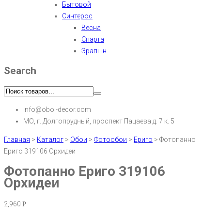
Бытовой
Синтерос
Весна
Спарта
Эрапшн
Search
info@oboi-decor.com
МО, г. Долгопрудный, проспект Пацаева д. 7 к. 5
Главная
>
Каталог
>
Обои
>
Фотообои
>
Ериго
>
Фотопанно
Ериго 319106 Орхидеи
Фотопанно Ериго 319106
Орхидеи
2,960
Р