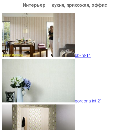
Интерьер — кухня, прихожая, оффис
bb-int-14
gorgona-int-21