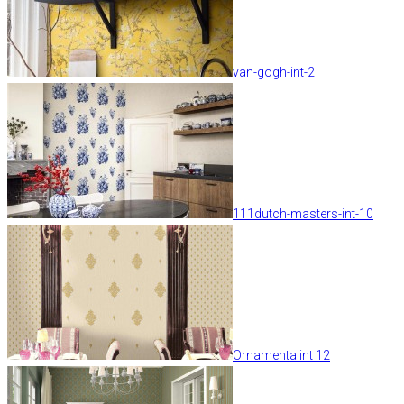
van-gogh-int-2
111dutch-masters-int-10
Ornamenta int 12