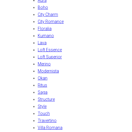
Aura
Boho
City Charm
City Romance
Floralia
Kumano
Lava
Loft Essence
Loft Superior
Merino
Modernista
Okan
Ritus
Saga
Structure
Style
Touch
Travertino
Villa Romana