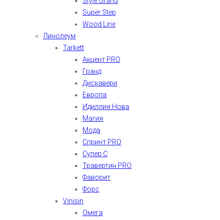
Style Grand
Super Step
Wood Line
Линолеум
Tarkett
Акцент PRO
Гранд
Дискавери
Европа
Идиллия Нова
Магия
Мода
Спринт PRO
Супер С
Травертин PRO
Фаворит
Форс
Vinisin
Омега