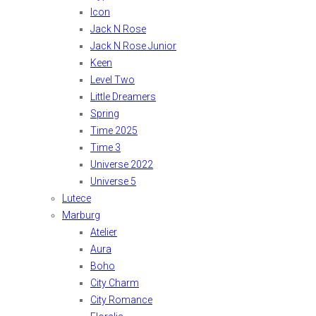
Icon
Jack N Rose
Jack N Rose Junior
Keen
Level Two
Little Dreamers
Spring
Time 2025
Time 3
Universe 2022
Universe 5
Lutece
Marburg
Atelier
Aura
Boho
City Charm
City Romance