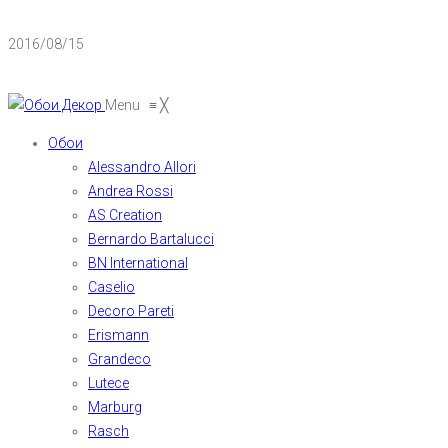
2016/08/15
Menu
≡
╳
Обои
Alessandro Allori
Andrea Rossi
AS Creation
Bernardo Bartalucci
BN International
Caselio
Decoro Pareti
Erismann
Grandeco
Lutece
Marburg
Rasch